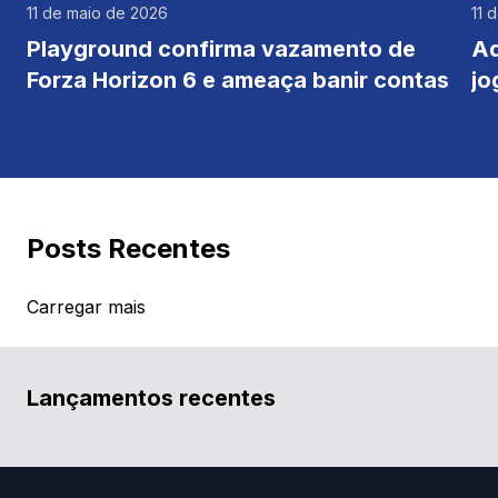
11 de maio de 2026
11 
Playground confirma vazamento de
Ad
Forza Horizon 6 e ameaça banir contas
jo
Bl
Posts Recentes
Carregar mais
Lançamentos recentes