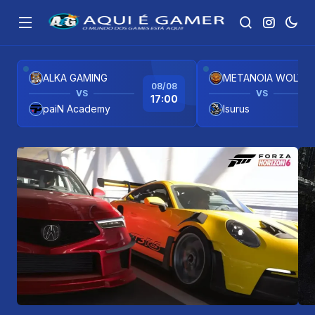
ALKA GAMING
METANOIA WOLVES
08/08
VS
VS
17:00
paiN Academy
Isurus