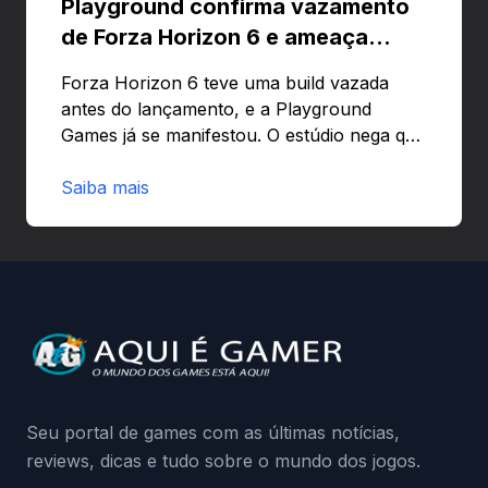
Playground confirma vazamento
de Forza Horizon 6 e ameaça
banir contas
Forza Horizon 6 teve uma build vazada
antes do lançamento, e a Playground
Games já se manifestou. O estúdio nega que
o problema tenha sido causado pelo
preload e avisa que quem usar versões não
Saiba mais
autorizadas pode ser banido ou ter o
hardware bloqueado. Quer entender como
a identificação via conta Xbox funciona e
quando começa o acesso antecipado?
Continue lendo.O vazamento e a resposta
da Playground: negação do preload,
medidas contra acessos não autorizados
(banimentos e bloqueio de hardware),…
Seu portal de games com as últimas notícias,
reviews, dicas e tudo sobre o mundo dos jogos.