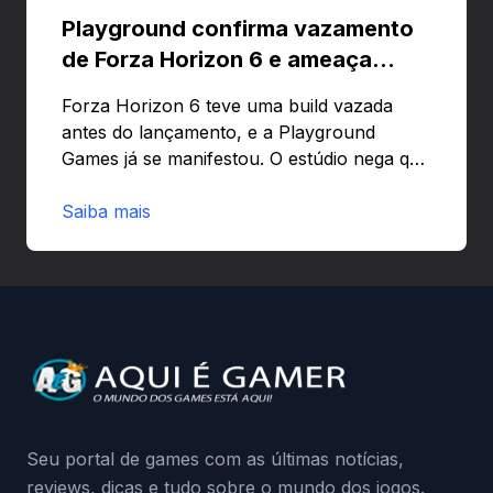
Playground confirma vazamento
de Forza Horizon 6 e ameaça
banir contas
Forza Horizon 6 teve uma build vazada
antes do lançamento, e a Playground
Games já se manifestou. O estúdio nega que
o problema tenha sido causado pelo
preload e avisa que quem usar versões não
Saiba mais
autorizadas pode ser banido ou ter o
hardware bloqueado. Quer entender como
a identificação via conta Xbox funciona e
quando começa o acesso antecipado?
Continue lendo.O vazamento e a resposta
da Playground: negação do preload,
medidas contra acessos não autorizados
(banimentos e bloqueio de hardware),…
Seu portal de games com as últimas notícias,
reviews, dicas e tudo sobre o mundo dos jogos.