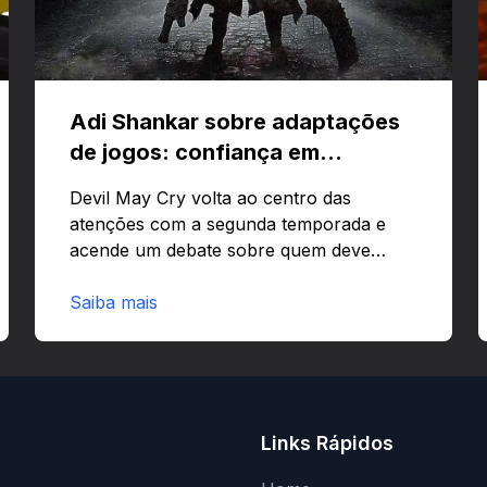
Adi Shankar sobre adaptações
de jogos: confiança em
criativos e Bloodborne
Devil May Cry volta ao centro das
atenções com a segunda temporada e
acende um debate sobre quem deve
comandar adaptações de jogos:
corporações ou criativos? Quer saber
Saiba mais
por que Adi Shankar acha que a
liberdade dos autores faz toda a
diferença?O legado de Adi Shankar e a
segunda temporada de Devil May CryAdi
Shankar ganhou fama por adaptar jogos
Links Rápidos
com forte visão autoral e estilo
marcante.Estilo e impactoShankar