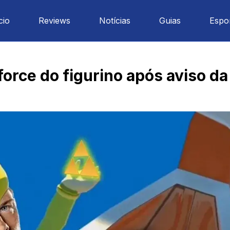
cio
Reviews
Notícias
Guias
Espo
force do figurino após aviso d