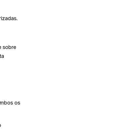
rizadas.
e sobre
ta
 ambos os
o