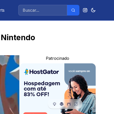
rts
a Nintendo
Patrocinado