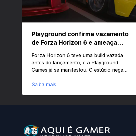
Playground confirma vazamento
de Forza Horizon 6 e ameaça
banir contas
Forza Horizon 6 teve uma build vazada
antes do lançamento, e a Playground
Games já se manifestou. O estúdio nega
que o problema tenha sido causado pelo
preload e avisa que quem usar versões
Saiba mais
não autorizadas pode ser banido ou ter o
hardware bloqueado. Quer entender
como a identificação via conta Xbox
funciona e quando começa o acesso
antecipado? Continue lendo.O vazamento
e a resposta da Playground: negação do
preload, medidas contra acessos não