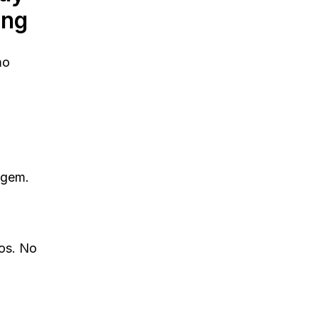
ing
mo
agem.
ios. No