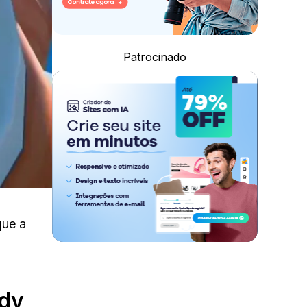
Patrocinado
que a
ody