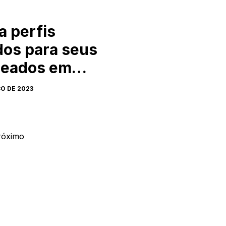
a perfis
dos para seus
seados em
!
O DE 2023
róximo