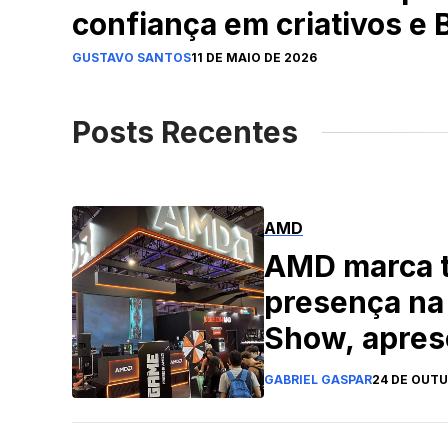
confiança em criativos e
GUSTAVO SANTOS
11 DE MAIO DE 2026
Posts Recentes
AMD
AMD marca 
presença na
Show, apres
portfólio de
GABRIEL GASPAR
24 DE OUTU
e itens exclu