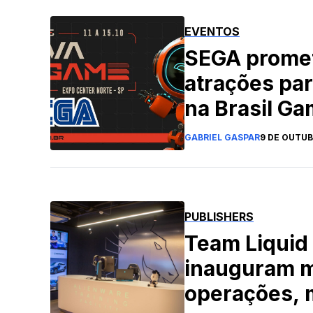
EVENTOS
SEGA promet
atrações pa
na Brasil G
GABRIEL GASPAR
9 DE OUTUB
PUBLISHERS
Team Liquid
inauguram m
operações, 