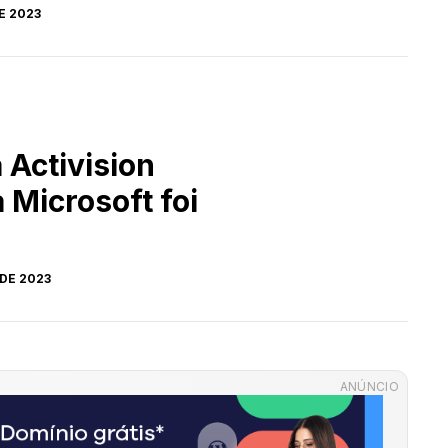
 do mundo
E 2023
s em prédio de
o centro de
 Activision
 Microsoft foi
 DE 2023
ANÚNCIO