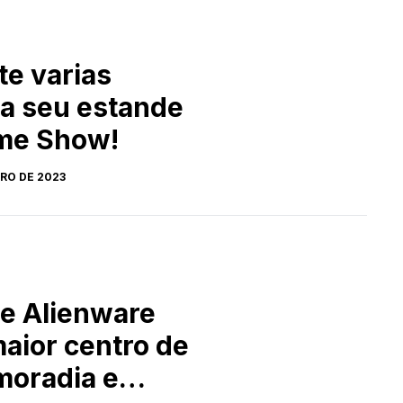
e varias
ra seu estande
ame Show!
RO DE 2023
 e Alienware
aior centro de
moradia e