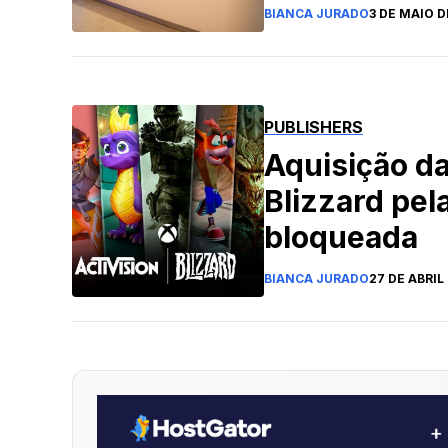
treinamento
BIANCA JURADO
3 DE MAIO D
para eSport
13 andares n
São Paulo
PUBLISHERS
Aquisição da
Blizzard pela
bloqueada
BIANCA JURADO
27 DE ABRIL