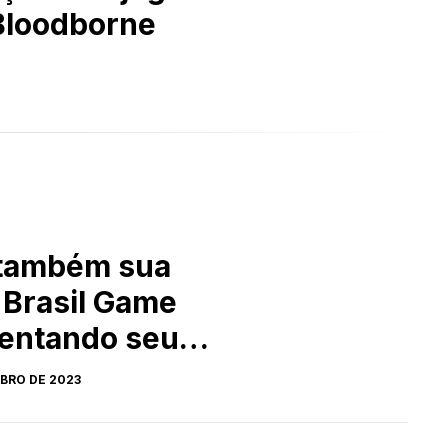
 Bloodborne
também sua
 Brasil Game
entando seu
 ultima geração
BRO DE 2023
sivos.