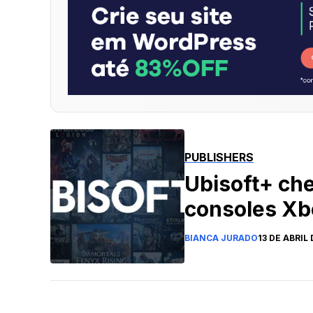
PUBLISHERS
Ubisoft+ ch
consoles Xb
BIANCA JURADO
13 DE ABRIL