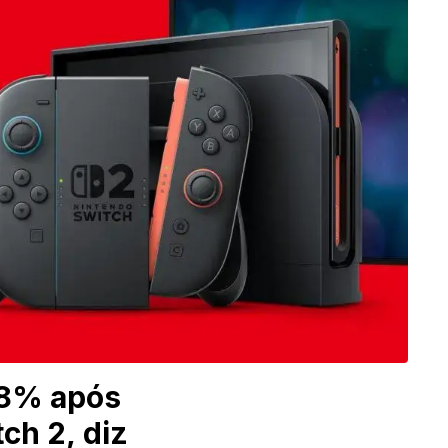
 8% após
ch 2, diz