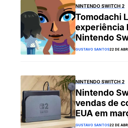
NINTENDO SWITCH 2
Tomodachi L
experiência 
Nintendo Sw
GUSTAVO SANTOS
22 DE ABR
NINTENDO SWITCH 2
Nintendo Swi
vendas de c
EUA em mar
GUSTAVO SANTOS
22 DE ABR