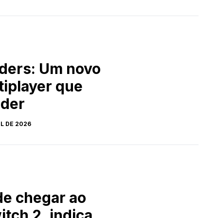
iders: Um novo
tiplayer que
nder
IL DE 2026
de chegar ao
tch 2, indica