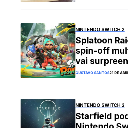
NINTENDO SWITCH 2
Splatoon Ra
spin-off mul
vai surpree
GUSTAVO SANTOS
21 DE ABR
NINTENDO SWITCH 2
Starfield po
Nintendo Swi