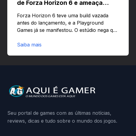
de Forza Horizon 6 e ameaça
banir contas
Forza Horizon 6 teve uma build vazada
antes do lançamento, e a Playground
Games já se manifestou. O estúdio nega que
o problema tenha sido causado pelo
preload e avisa que quem usar versões não
Saiba mais
autorizadas pode ser banido ou ter o
hardware bloqueado. Quer entender como
a identificação via conta Xbox funciona e
quando começa o acesso antecipado?
Continue lendo.O vazamento e a resposta
da Playground: negação do preload,
medidas contra acessos não autorizados
(banimentos e bloqueio de hardware),…
Seu portal de games com as últimas notícias,
reviews, dicas e tudo sobre o mundo dos jogos.