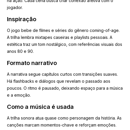
na ação. Cada cena busca criar conexão afetiva com o
jogador.
Inspiração
O jogo bebe de filmes e séries do gênero coming-of-age.
A trilha lembra mixtapes caseiras e playlists pessoais. A
estética traz um tom nostálgico, com referências visuais dos
anos 80 e 90.
Formato narrativo
A narrativa segue capítulos curtos com transições suaves.
Há flashbacks e diálogos que revelam o passado aos
poucos. O ritmo é pausado, deixando espaço para a música
e a emoção.
Como a música é usada
A trilha sonora atua quase como personagem da história. As
canções marcam momentos-chave e reforçam emoções.