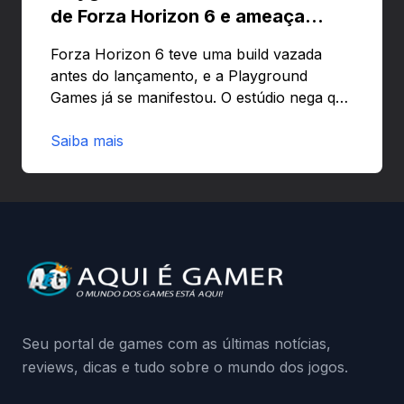
de Forza Horizon 6 e ameaça
banir contas
Forza Horizon 6 teve uma build vazada
antes do lançamento, e a Playground
Games já se manifestou. O estúdio nega que
o problema tenha sido causado pelo
preload e avisa que quem usar versões não
Saiba mais
autorizadas pode ser banido ou ter o
hardware bloqueado. Quer entender como
a identificação via conta Xbox funciona e
quando começa o acesso antecipado?
Continue lendo.O vazamento e a resposta
da Playground: negação do preload,
medidas contra acessos não autorizados
(banimentos e bloqueio de hardware),…
Seu portal de games com as últimas notícias,
reviews, dicas e tudo sobre o mundo dos jogos.