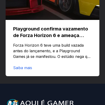
Playground confirma vazamento
de Forza Horizon 6 e ameaça
banir contas
Forza Horizon 6 teve uma build vazada
antes do lançamento, e a Playground
Games já se manifestou. O estúdio nega que
o problema tenha sido causado pelo
preload e avisa que quem usar versões não
Saiba mais
autorizadas pode ser banido ou ter o
hardware bloqueado. Quer entender como
a identificação via conta Xbox funciona e
quando começa o acesso antecipado?
Continue lendo.O vazamento e a resposta
da Playground: negação do preload,