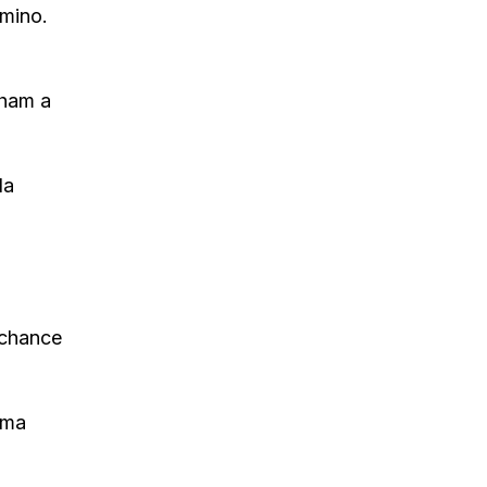
rmino.
lham a
da
 chance
ima