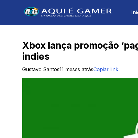
Iní
Xbox lança promoção ‘pag
indies
Gustavo Santos
11 meses atrás
Copiar link