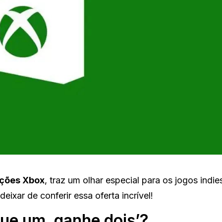
ções Xbox
, traz um olhar especial para os jogos indie
ixar de conferir essa oferta incrível!
ue um, ganhe dois’?