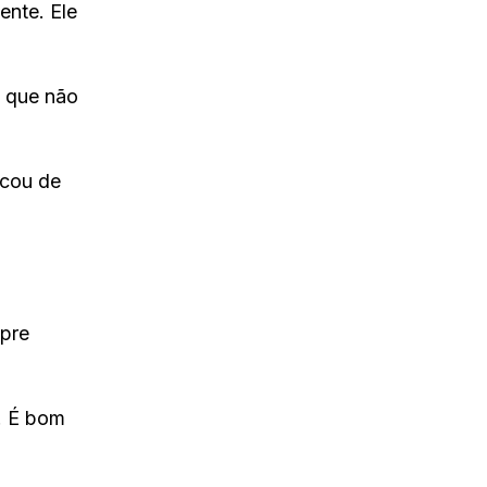
ente. Ele
e que não
icou de
mpre
s. É bom