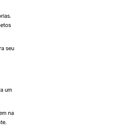
rias.
jetos
ra seu
ra um
cem na
te.