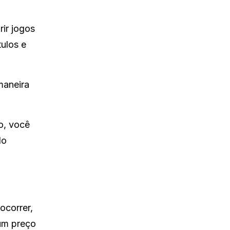
ir jogos
tulos e
maneira
o, você
do
ocorrer,
 um preço