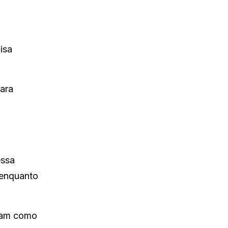
isa
ara
essa
 enquanto
acam como