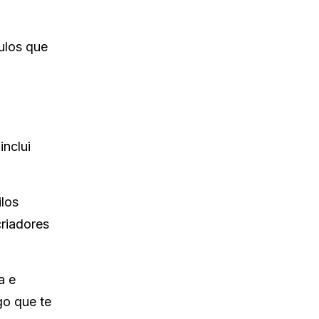
ulos que
inclui
ilos
riadores
a e
go que te