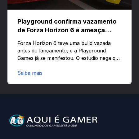
Playground confirma vazamento
de Forza Horizon 6 e ameaça
banir contas
Forza Horizon 6 teve uma build vazada
antes do lançamento, e a Playground
Games já se manifestou. O estúdio nega que
o problema tenha sido causado pelo
preload e avisa que quem usar versões não
Saiba mais
autorizadas pode ser banido ou ter o
hardware bloqueado. Quer entender como
a identificação via conta Xbox funciona e
quando começa o acesso antecipado?
Continue lendo.O vazamento e a resposta
da Playground: negação do preload,
medidas contra acessos não autorizados
(banimentos e bloqueio de hardware),…