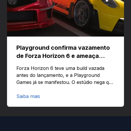
Playground confirma vazamento
de Forza Horizon 6 e ameaça
banir contas
Forza Horizon 6 teve uma build vazada
antes do lançamento, e a Playground
Games já se manifestou. O estúdio nega que
o problema tenha sido causado pelo
preload e avisa que quem usar versões não
Saiba mais
autorizadas pode ser banido ou ter o
hardware bloqueado. Quer entender como
a identificação via conta Xbox funciona e
quando começa o acesso antecipado?