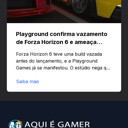
Playground confirma vazamento
de Forza Horizon 6 e ameaça
banir contas
Forza Horizon 6 teve uma build vazada
antes do lançamento, e a Playground
Games já se manifestou. O estúdio nega que
o problema tenha sido causado pelo
preload e avisa que quem usar versões não
Saiba mais
autorizadas pode ser banido ou ter o
hardware bloqueado. Quer entender como
a identificação via conta Xbox funciona e
quando começa o acesso antecipado?
Continue lendo.O vazamento e a resposta
da Playground: negação do preload,