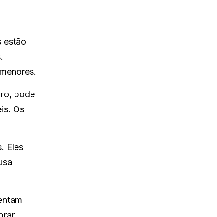
s estão
.
 menores.
aro, pode
eis. Os
. Eles
usa
sentam
prar