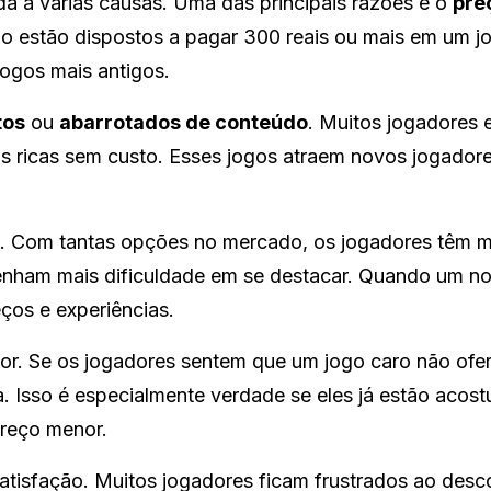
da a várias causas. Uma das principais razões é o
pre
 estão dispostos a pagar 300 reais ou mais em um jo
ogos mais antigos.
tos
ou
abarrotados de conteúdo
. Muitos jogadores 
as ricas sem custo. Esses jogos atraem novos jogador
Com tantas opções no mercado, os jogadores têm m
 tenham mais dificuldade em se destacar. Quando um n
os e experiências.
r. Se os jogadores sentem que um jogo caro não ofe
a. Isso é especialmente verdade se eles já estão acos
reço menor.
tisfação. Muitos jogadores ficam frustrados ao desco