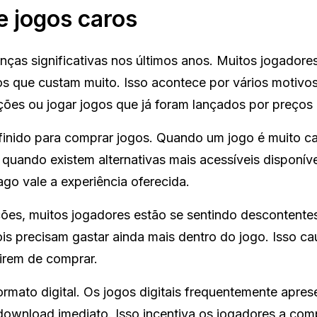
 jogos caros
as significativas nos últimos anos. Muitos jogadore
los que custam muito. Isso acontece por vários motivos
ções ou jogar jogos que já foram lançados por preços
inido para comprar jogos. Quando um jogo é muito c
te quando existem alternativas mais acessíveis disponív
go vale a experiência oferecida.
es, muitos jogadores estão se sentindo descontentes
is precisam gastar ainda mais dentro do jogo. Isso ca
tirem de comprar.
formato digital. Os jogos digitais frequentemente apre
download imediato. Isso incentiva os jogadores a com