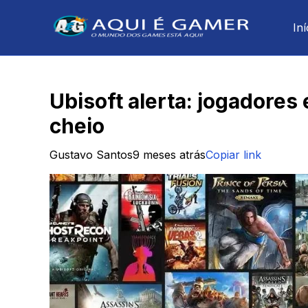
Iní
Ubisoft alerta: jogadores
cheio
Gustavo Santos
9 meses atrás
Copiar link