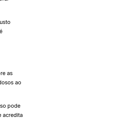
justo
é
re as
dosos ao
sso pode
e acredita