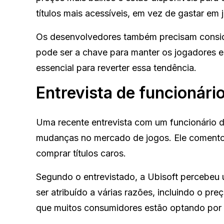
títulos mais acessíveis, em vez de gastar em 
Os desenvolvedores também precisam consider
pode ser a chave para manter os jogadores en
essencial para reverter essa tendência.
Entrevista de funcionári
Uma recente entrevista com um funcionário 
mudanças no mercado de jogos. Ele comento
comprar títulos caros.
Segundo o entrevistado, a Ubisoft percebeu 
ser atribuído a várias razões, incluindo o pr
que muitos consumidores estão optando por