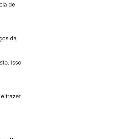
cia de
eços da
sto. Isso
e trazer