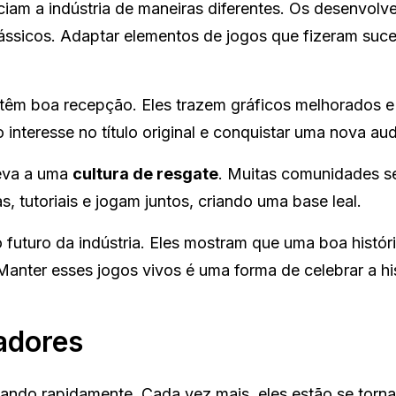
ciam a indústria de maneiras diferentes. Os desenvolv
ássicos. Adaptar elementos de jogos que fizeram suc
 têm boa recepção. Eles trazem gráficos melhorados e
 interesse no título original e conquistar uma nova aud
leva a uma
cultura de resgate
. Muitas comunidades s
 tutoriais e jogam juntos, criando uma base leal.
 futuro da indústria. Eles mostram que uma boa histór
anter esses jogos vivos é uma forma de celebrar a hi
adores
ndo rapidamente. Cada vez mais, eles estão se torn