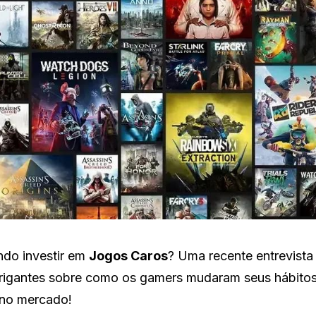
ndo investir em
Jogos Caros
? Uma recente entrevist
ntrigantes sobre como os gamers mudaram seus hábito
 no mercado!