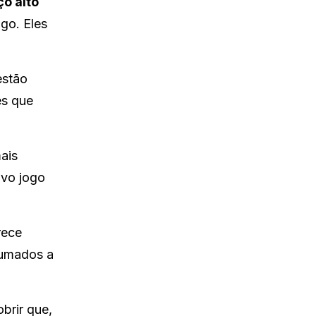
ço alto
go. Eles
estão
es que
ais
ovo jogo
rece
tumados a
brir que,