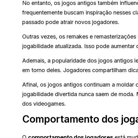
No entanto, os jogos antigos também influen
frequentemente buscam inspiração nesses cl
passado pode atrair novos jogadores.
Outras vezes, os remakes e remasterizações
jogabilidade atualizada. Isso pode aumentar o
Ademais, a popularidade dos jogos antigos 
em torno deles. Jogadores compartilham dicas,
Afinal, os jogos antigos continuam a moldar o
jogabilidade divertida nunca saem de moda. M
dos videogames.
Comportamento dos jog
O
comportamento dos jogadores
está muda