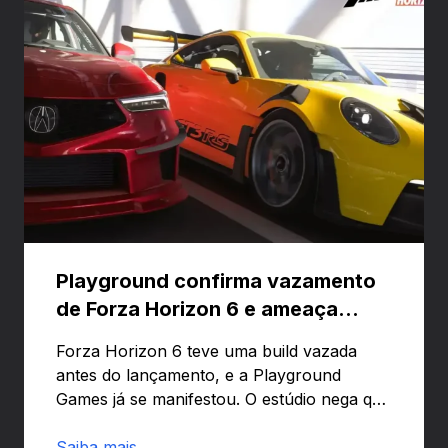
Playground confirma vazamento
de Forza Horizon 6 e ameaça
banir contas
Forza Horizon 6 teve uma build vazada
antes do lançamento, e a Playground
Games já se manifestou. O estúdio nega que
o problema tenha sido causado pelo
preload e avisa que quem usar versões não
Saiba mais