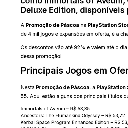
como Immortals of Aveum, G
Deluxe Edition, disponíveis 
A
Promoção de Páscoa
na
PlayStation Sto
de 4 mil jogos e expansões em oferta, é a cha
Os descontos vão até 92% e valem até o dia 1
dessa promoção!
Principais Jogos em Ofe
Nesta
Promoção de Páscoa
, a
PlayStation 
55. Aqui estão alguns dos principais títulos
Immortals of Aveum
– R$ 53,85
Ancestors: The Humankind Odyssey
– R$ 53,72
Kerbal Space Program Enhanced Edition
– R$ 53