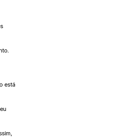
es
nto.
o está
seu
ssim,