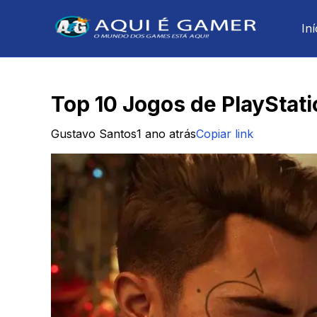
Iní
Top 10 Jogos de PlayStat
Gustavo Santos
1 ano atrás
Copiar link