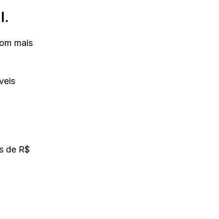
l.
Com mais
veis
s de R$