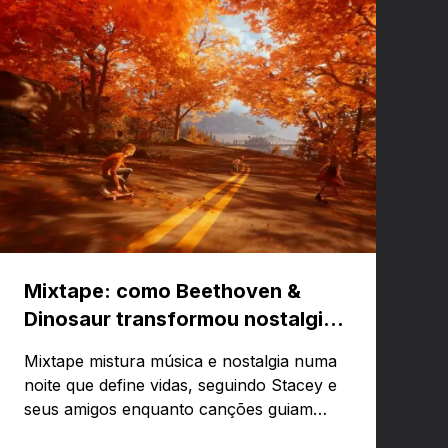
Mixtape: como Beethoven &
Dinosaur transformou nostalgia
em um jogo musical
Mixtape mistura música e nostalgia numa
noite que define vidas, seguindo Stacey e
seus amigos enquanto canções guiam
emoções e lembranças. Curioso para