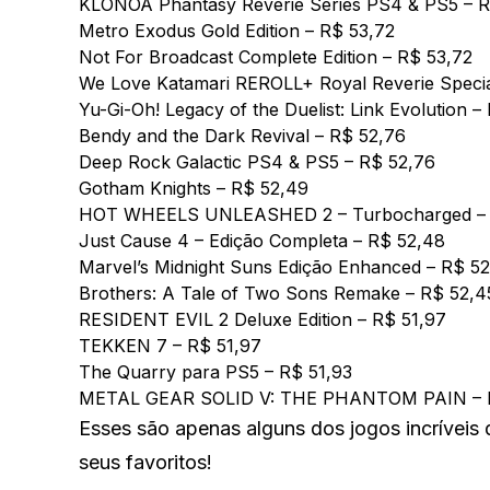
KLONOA Phantasy Reverie Series PS4 & PS5
– R
Metro Exodus Gold Edition
– R$ 53,72
Not For Broadcast Complete Edition
– R$ 53,72
We Love Katamari REROLL+ Royal Reverie Specia
Yu-Gi-Oh! Legacy of the Duelist: Link Evolution
– 
Bendy and the Dark Revival
– R$ 52,76
Deep Rock Galactic PS4 & PS5
– R$ 52,76
Gotham Knights
– R$ 52,49
HOT WHEELS UNLEASHED 2 – Turbocharged – D
Just Cause 4 – Edição Completa
– R$ 52,48
Marvel’s Midnight Suns Edição Enhanced
– R$ 52
Brothers: A Tale of Two Sons Remake
– R$ 52,4
RESIDENT EVIL 2 Deluxe Edition
– R$ 51,97
TEKKEN 7
– R$ 51,97
The Quarry para PS5
– R$ 51,93
METAL GEAR SOLID V: THE PHANTOM PAIN
– 
Esses são apenas alguns dos jogos incríveis
seus favoritos!