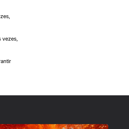
zes,
s vezes,
antir