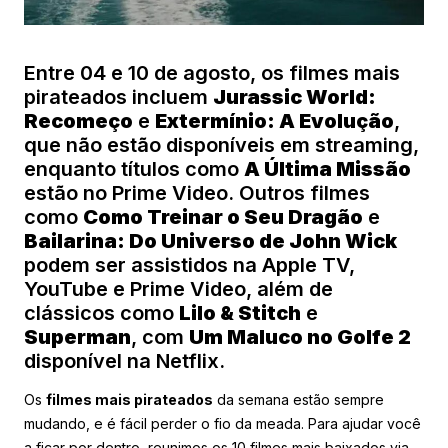
Entre 04 e 10 de agosto, os filmes mais
pirateados incluem
Jurassic World:
Recomeço
e
Extermínio: A Evolução
,
que não estão disponíveis em streaming,
enquanto títulos como
A Última Missão
estão no Prime Video. Outros filmes
como
Como Treinar o Seu Dragão
e
Bailarina: Do Universo de John Wick
podem ser assistidos na Apple TV,
YouTube e Prime Video, além de
clássicos como
Lilo & Stitch
e
Superman
, com
Um Maluco no Golfe 2
disponível na Netflix.
Os
filmes mais pirateados
da semana estão sempre
mudando, e é fácil perder o fio da meada. Para ajudar você
a ficar por dentro, reunimos os 10 filmes mais baixados via