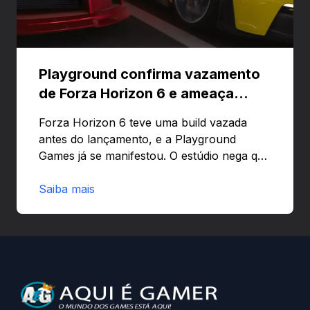
Playground confirma vazamento
de Forza Horizon 6 e ameaça
banir contas
Forza Horizon 6 teve uma build vazada
antes do lançamento, e a Playground
Games já se manifestou. O estúdio nega que
o problema tenha sido causado pelo
preload e avisa que quem usar versões não
Saiba mais
autorizadas pode ser banido ou ter o
hardware bloqueado. Quer entender como
a identificação via conta Xbox funciona e
quando começa o acesso antecipado?
Continue lendo.O vazamento e a resposta
da Playground: negação do preload,
medidas contra acessos não autorizados