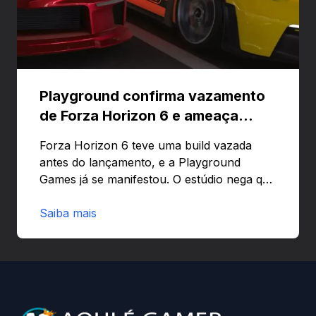
Playground confirma vazamento
de Forza Horizon 6 e ameaça
banir contas
Forza Horizon 6 teve uma build vazada
antes do lançamento, e a Playground
Games já se manifestou. O estúdio nega que
o problema tenha sido causado pelo
preload e avisa que quem usar versões não
Saiba mais
autorizadas pode ser banido ou ter o
hardware bloqueado. Quer entender como
a identificação via conta Xbox funciona e
quando começa o acesso antecipado?
Continue lendo.O vazamento e a resposta
da Playground: negação do preload,