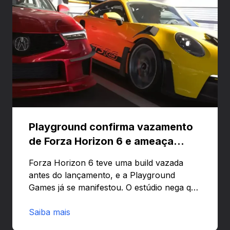
Playground confirma vazamento
de Forza Horizon 6 e ameaça
banir contas
Forza Horizon 6 teve uma build vazada
antes do lançamento, e a Playground
Games já se manifestou. O estúdio nega que
o problema tenha sido causado pelo
preload e avisa que quem usar versões não
Saiba mais
autorizadas pode ser banido ou ter o