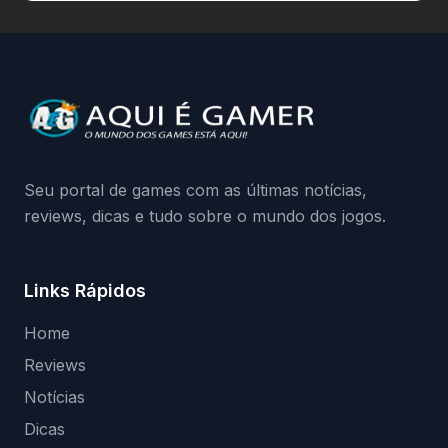
hardware bloqueado. Quer entender como
a identificação via conta Xbox funciona e
quando começa o acesso antecipado?
Continue lendo.O vazamento e a resposta
da Playground: negação do preload,
medidas contra acessos não autorizados
(banimentos e bloqueio de hardware),…
Seu portal de games com as últimas notícias,
reviews, dicas e tudo sobre o mundo dos jogos.
Links Rápidos
Home
Reviews
Notícias
Dicas