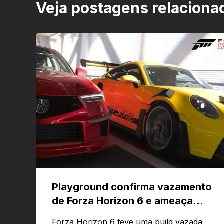
Veja postagens relaciona
Playground confirma vazamento
de Forza Horizon 6 e ameaça
banir contas
Forza Horizon 6 teve uma build vazada