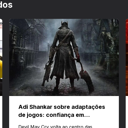
dos
Adi Shankar sobre adaptações
de jogos: confiança em
criativos e Bloodborne
Devil May Cry volta ao centro das