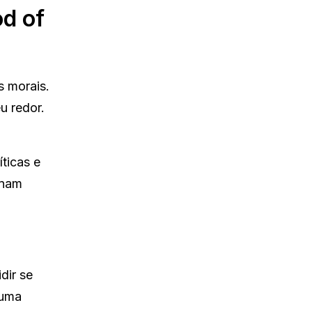
od of
 morais.
u redor.
ticas e
rnam
dir se
 uma