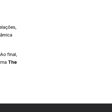
elações,
nâmica
Ao final,
orna
The