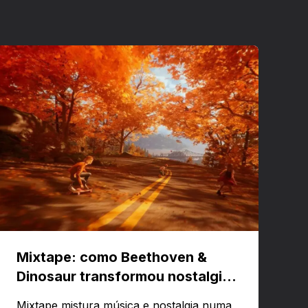
Mixtape: como Beethoven &
Dinosaur transformou nostalgia
em um jogo musical
Mixtape mistura música e nostalgia numa