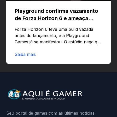
Playground confirma vazamento
de Forza Horizon 6 e ameaça
banir contas
Forza Horizon 6 teve uma build vazada
antes do lançamento, e a Playground
Games já se manifestou. O estúdio nega que
o problema tenha sido causado pelo
preload e avisa que quem usar versões não
Saiba mais
autorizadas pode ser banido ou ter o
hardware bloqueado. Quer entender como
a identificação via conta Xbox funciona e
quando começa o acesso antecipado?
Continue lendo.O vazamento e a resposta
da Playground: negação do preload,
medidas contra acessos não autorizados
(banimentos e bloqueio de hardware),…
Seu portal de games com as últimas notícias,