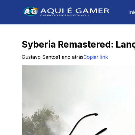
Iní
Syberia Remastered: Lan
Gustavo Santos
1 ano atrás
Copiar link