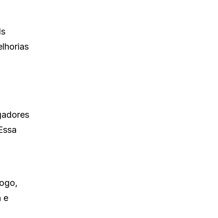
ds
lhorias
gadores
 Essa
jogo,
 e