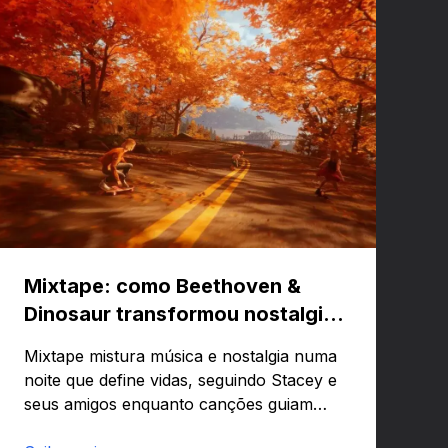
Mixtape: como Beethoven &
Dinosaur transformou nostalgia
em um jogo musical
Mixtape mistura música e nostalgia numa
noite que define vidas, seguindo Stacey e
seus amigos enquanto canções guiam
emoções e lembranças. Curioso para