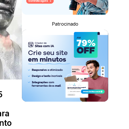
Patrocinado
5
e
ara
nto