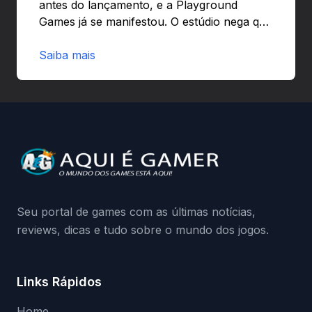
antes do lançamento, e a Playground
Games já se manifestou. O estúdio nega que
o problema tenha sido causado pelo
preload e avisa que quem usar versões não
Saiba mais
autorizadas pode ser banido ou ter o
hardware bloqueado. Quer entender como
a identificação via conta Xbox funciona e
quando começa o acesso antecipado?
Continue lendo.O vazamento e a resposta
da Playground: negação do preload,
medidas contra acessos não autorizados
(banimentos e bloqueio de hardware),…
Seu portal de games com as últimas notícias,
reviews, dicas e tudo sobre o mundo dos jogos.
Links Rápidos
Home