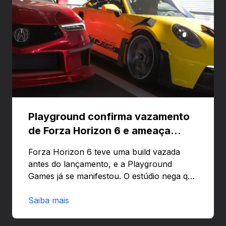
Playground confirma vazamento
de Forza Horizon 6 e ameaça
banir contas
Forza Horizon 6 teve uma build vazada
antes do lançamento, e a Playground
Games já se manifestou. O estúdio nega que
o problema tenha sido causado pelo
preload e avisa que quem usar versões não
Saiba mais
autorizadas pode ser banido ou ter o
hardware bloqueado. Quer entender como