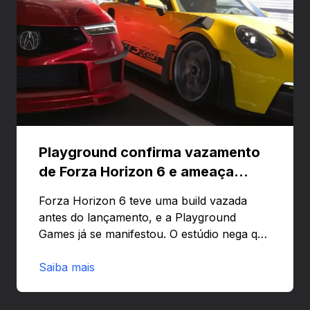
Playground confirma vazamento
de Forza Horizon 6 e ameaça
banir contas
Forza Horizon 6 teve uma build vazada
antes do lançamento, e a Playground
Games já se manifestou. O estúdio nega que
o problema tenha sido causado pelo
preload e avisa que quem usar versões não
Saiba mais
autorizadas pode ser banido ou ter o
hardware bloqueado. Quer entender como