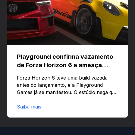
Playground confirma vazamento
de Forza Horizon 6 e ameaça
banir contas
Forza Horizon 6 teve uma build vazada
antes do lançamento, e a Playground
Games já se manifestou. O estúdio nega que
o problema tenha sido causado pelo
preload e avisa que quem usar versões não
Saiba mais
autorizadas pode ser banido ou ter o
hardware bloqueado. Quer entender como
a identificação via conta Xbox funciona e