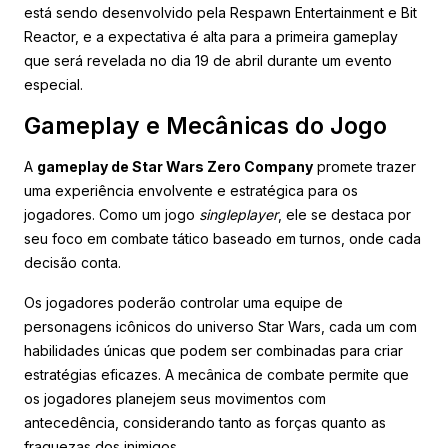
está sendo desenvolvido pela Respawn Entertainment e Bit
Reactor, e a expectativa é alta para a primeira gameplay
que será revelada no dia 19 de abril durante um evento
especial.
Gameplay e Mecânicas do Jogo
A
gameplay de Star Wars Zero Company
promete trazer
uma experiência envolvente e estratégica para os
jogadores. Como um jogo
singleplayer
, ele se destaca por
seu foco em combate tático baseado em turnos, onde cada
decisão conta.
Os jogadores poderão controlar uma equipe de
personagens icônicos do universo Star Wars, cada um com
habilidades únicas que podem ser combinadas para criar
estratégias eficazes. A mecânica de combate permite que
os jogadores planejem seus movimentos com
antecedência, considerando tanto as forças quanto as
fraquezas dos inimigos.