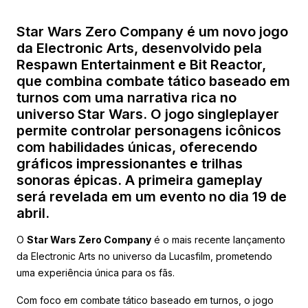
Star Wars Zero Company é um novo jogo
da Electronic Arts, desenvolvido pela
Respawn Entertainment e Bit Reactor,
que combina combate tático baseado em
turnos com uma narrativa rica no
universo Star Wars. O jogo singleplayer
permite controlar personagens icônicos
com habilidades únicas, oferecendo
gráficos impressionantes e trilhas
sonoras épicas. A primeira gameplay
será revelada em um evento no dia 19 de
abril.
O
Star Wars Zero Company
é o mais recente lançamento
da Electronic Arts no universo da Lucasfilm, prometendo
uma experiência única para os fãs.
Com foco em combate tático baseado em turnos, o jogo