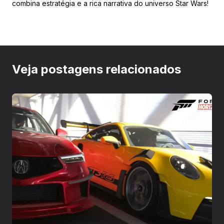
combina estratégia e a rica narrativa do universo Star Wars!
Veja postagens relacionados