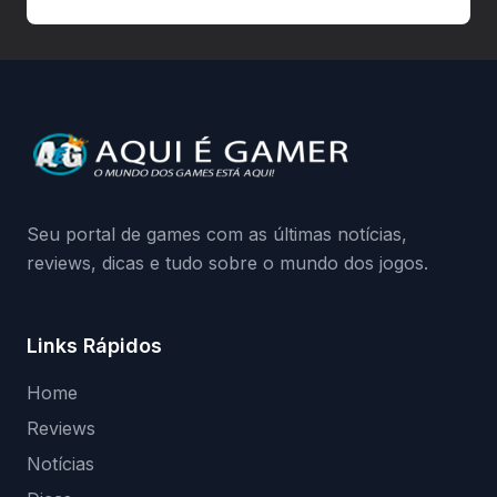
autorizadas pode ser banido ou ter o
hardware bloqueado. Quer entender como
a identificação via conta Xbox funciona e
quando começa o acesso antecipado?
Continue lendo.O vazamento e a resposta
da Playground: negação do preload,
medidas contra acessos não autorizados
(banimentos e bloqueio de hardware),…
Seu portal de games com as últimas notícias,
reviews, dicas e tudo sobre o mundo dos jogos.
Links Rápidos
Home
Reviews
Notícias