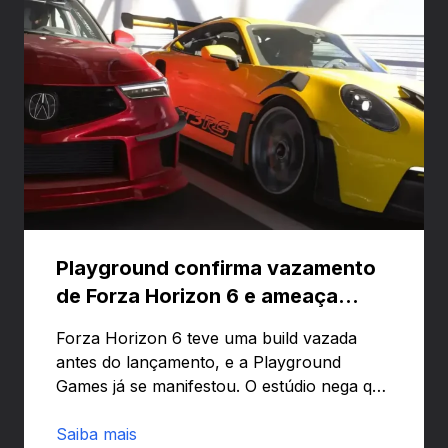
Playground confirma vazamento
de Forza Horizon 6 e ameaça
banir contas
Forza Horizon 6 teve uma build vazada
antes do lançamento, e a Playground
Games já se manifestou. O estúdio nega que
o problema tenha sido causado pelo
preload e avisa que quem usar versões não
Saiba mais