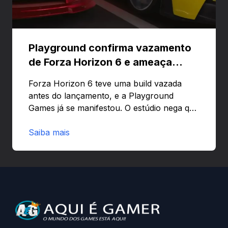
Playground confirma vazamento
de Forza Horizon 6 e ameaça
banir contas
Forza Horizon 6 teve uma build vazada
antes do lançamento, e a Playground
Games já se manifestou. O estúdio nega que
o problema tenha sido causado pelo
preload e avisa que quem usar versões não
Saiba mais
autorizadas pode ser banido ou ter o
hardware bloqueado. Quer entender como
a identificação via conta Xbox funciona e
quando começa o acesso antecipado?
Continue lendo.O vazamento e a resposta
da Playground: negação do preload,
medidas contra acessos não autorizados