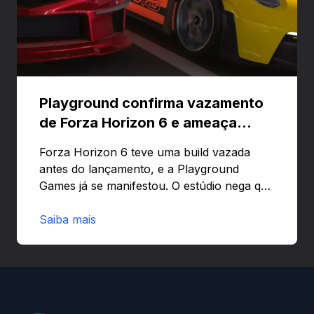
Playground confirma vazamento
de Forza Horizon 6 e ameaça
banir contas
Forza Horizon 6 teve uma build vazada
antes do lançamento, e a Playground
Games já se manifestou. O estúdio nega que
o problema tenha sido causado pelo
preload e avisa que quem usar versões não
Saiba mais
autorizadas pode ser banido ou ter o
hardware bloqueado. Quer entender como
a identificação via conta Xbox funciona e
quando começa o acesso antecipado?
Continue lendo.O vazamento e a resposta