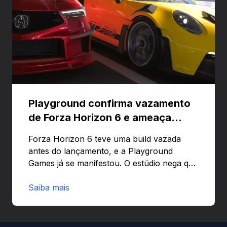
Playground confirma vazamento
de Forza Horizon 6 e ameaça
banir contas
Forza Horizon 6 teve uma build vazada
antes do lançamento, e a Playground
Games já se manifestou. O estúdio nega que
o problema tenha sido causado pelo
preload e avisa que quem usar versões não
Saiba mais
autorizadas pode ser banido ou ter o
hardware bloqueado. Quer entender como
a identificação via conta Xbox funciona e