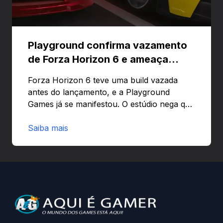
Playground confirma vazamento
de Forza Horizon 6 e ameaça
banir contas
Forza Horizon 6 teve uma build vazada
antes do lançamento, e a Playground
Games já se manifestou. O estúdio nega que
o problema tenha sido causado pelo
preload e avisa que quem usar versões não
Saiba mais
autorizadas pode ser banido ou ter o
hardware bloqueado. Quer entender como
a identificação via conta Xbox funciona e
quando começa o acesso antecipado?
Continue lendo.O vazamento e a resposta
da Playground: negação do preload,
medidas contra acessos não autorizados