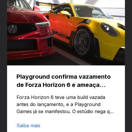
Playground confirma vazamento
de Forza Horizon 6 e ameaça
banir contas
Forza Horizon 6 teve uma build vazada
antes do lançamento, e a Playground
Games já se manifestou. O estúdio nega que
o problema tenha sido causado pelo
preload e avisa que quem usar versões não
Saiba mais