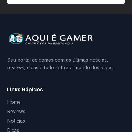
autorizadas pode ser banido ou ter o
hardware bloqueado. Quer entender como
a identificação via conta Xbox funciona e
quando começa o acesso antecipado?
Continue lendo.O vazamento e a resposta
da Playground: negação do preload,
medidas contra acessos não autorizados
(banimentos e bloqueio de hardware),…
Seu portal de games com as últimas notícias,
reviews, dicas e tudo sobre o mundo dos jogos.
Links Rápidos
Home
Reviews
Notícias
Dicas