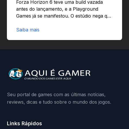
Forza Horizon 6 teve uma build vazada
antes do lançamento, e a Playground
Games já se manifestou. O estúdio nega que
o problema tenha sido causado pelo
preload e avisa que quem usar versões não
Saiba mais
autorizadas pode ser banido ou ter o
hardware bloqueado. Quer entender como
a identificação via conta Xbox funciona e
quando começa o acesso antecipado?
Continue lendo.O vazamento e a resposta
da Playground: negação do preload,
medidas contra acessos não autorizados
(banimentos e bloqueio de hardware),…
Seu portal de games com as últimas notícias,
reviews, dicas e tudo sobre o mundo dos jogos.
Links Rápidos