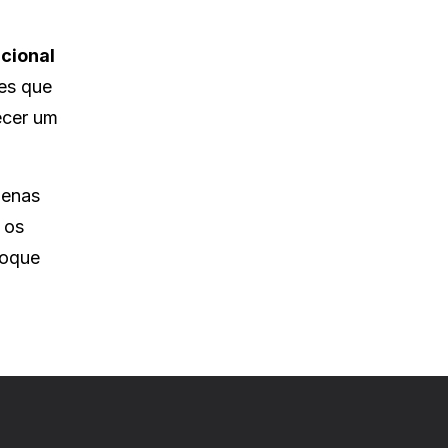
cional
es que
recer um
penas
 os
toque