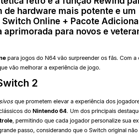
stética retrô e a função Rewind pa
m de hardware mais potente e um
 Switch Online + Pacote Adiciona
 aprimorada para novos e vetera
ine
para jogos do N64 vão surpreender os fãs. Com a
ue vão melhorar a experiência de jogo.
Switch 2
sivos
que prometem elevar a experiência dos jogadore
 clássicos do
Nintendo 64
. Um dos principais destaqu
trole
, permitindo que cada jogador personalize sua ex
grande passo, considerando que o Switch original não 