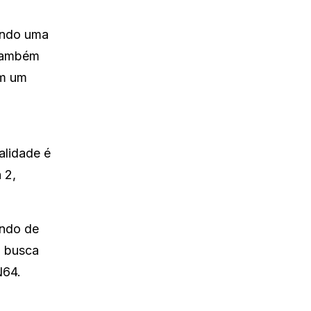
zendo uma
 também
em um
alidade é
 2,
endo de
a busca
N64.