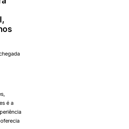
ra
l,
nos
 chegada
s,
es é a
periência
oferecia