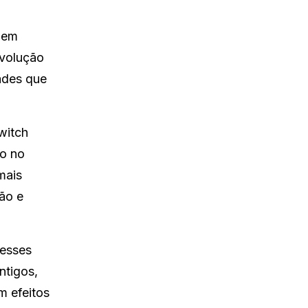
o em
evolução
dades que
witch
ão no
mais
ção e
 esses
ntigos,
m efeitos