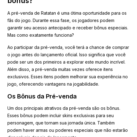
bônus?
A pré-venda de Ratatan é uma ótima oportunidade para os
fãs do jogo. Durante essa fase, os jogadores podem
garantir seu acesso antecipado e receber bônus especiais.
Mas como exatamente funciona?
Ao participar da pré-venda, você terá a chance de comprar
o jogo antes do lançamento oficial. Isso significa que você
pode ser um dos primeiros a explorar este mundo incrível.
Além disso, a pré-venda muitas vezes oferece itens
exclusivos. Esses itens podem melhorar sua experiência no
jogo, oferecendo vantagens na jogabilidade.
Os Bônus da Pré-venda
Um dos principais atrativos da pré-venda são os bônus.
Esses bônus podem incluir skins exclusivas para seu
personagem, que tornam sua jornada única. Também
podem haver armas ou poderes especiais que não estarão