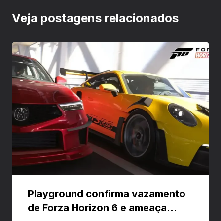
Veja postagens relacionados
Playground confirma vazamento
de Forza Horizon 6 e ameaça