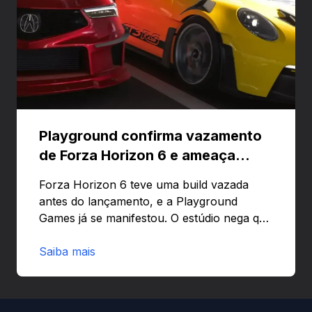
Playground confirma vazamento
de Forza Horizon 6 e ameaça
banir contas
Forza Horizon 6 teve uma build vazada
antes do lançamento, e a Playground
Games já se manifestou. O estúdio nega que
o problema tenha sido causado pelo
preload e avisa que quem usar versões não
Saiba mais
autorizadas pode ser banido ou ter o
hardware bloqueado. Quer entender como
a identificação via conta Xbox funciona e