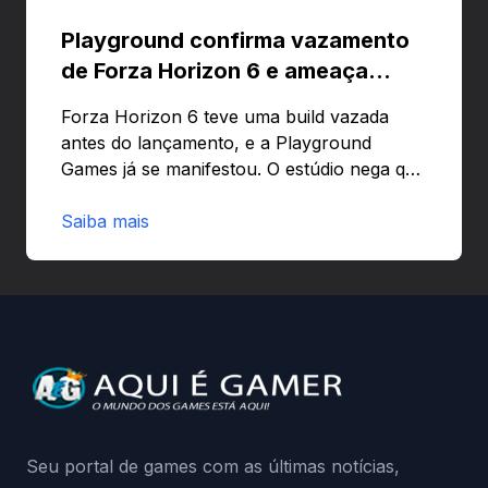
Playground confirma vazamento
de Forza Horizon 6 e ameaça
banir contas
Forza Horizon 6 teve uma build vazada
antes do lançamento, e a Playground
Games já se manifestou. O estúdio nega que
o problema tenha sido causado pelo
preload e avisa que quem usar versões não
Saiba mais
autorizadas pode ser banido ou ter o
hardware bloqueado. Quer entender como
a identificação via conta Xbox funciona e
quando começa o acesso antecipado?
Continue lendo.O vazamento e a resposta
da Playground: negação do preload,
medidas contra acessos não autorizados
(banimentos e bloqueio de hardware),…
Seu portal de games com as últimas notícias,