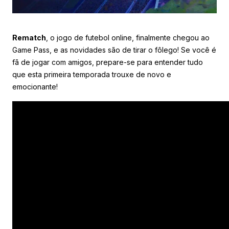
Rematch
, o jogo de futebol online, finalmente chegou ao
Game Pass, e as novidades são de tirar o fôlego! Se você é
fã de jogar com amigos, prepare-se para entender tudo
que esta primeira temporada trouxe de novo e
emocionante!