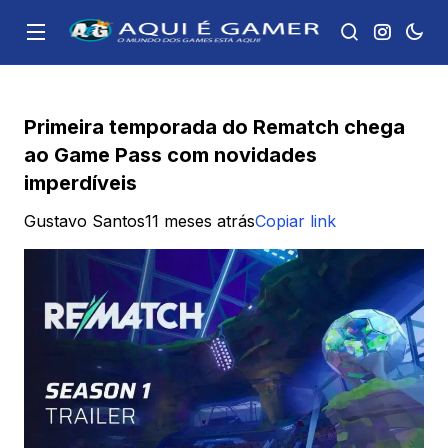
Primeira temporada do Rematch chega
ao Game Pass com novidades
imperdíveis
Gustavo Santos
11 meses atrás
Copiar link