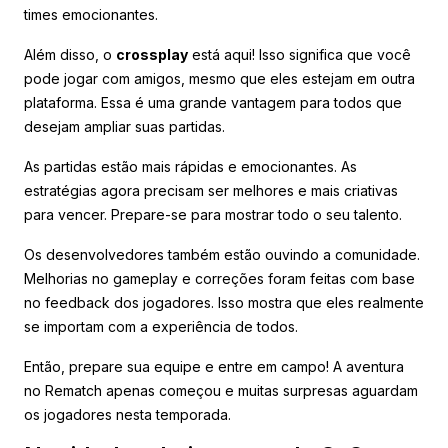
times emocionantes.
Além disso, o
crossplay
está aqui! Isso significa que você
pode jogar com amigos, mesmo que eles estejam em outra
plataforma. Essa é uma grande vantagem para todos que
desejam ampliar suas partidas.
As partidas estão mais rápidas e emocionantes. As
estratégias agora precisam ser melhores e mais criativas
para vencer. Prepare-se para mostrar todo o seu talento.
Os desenvolvedores também estão ouvindo a comunidade.
Melhorias no gameplay e correções foram feitas com base
no feedback dos jogadores. Isso mostra que eles realmente
se importam com a experiência de todos.
Então, prepare sua equipe e entre em campo! A aventura
no Rematch apenas começou e muitas surpresas aguardam
os jogadores nesta temporada.