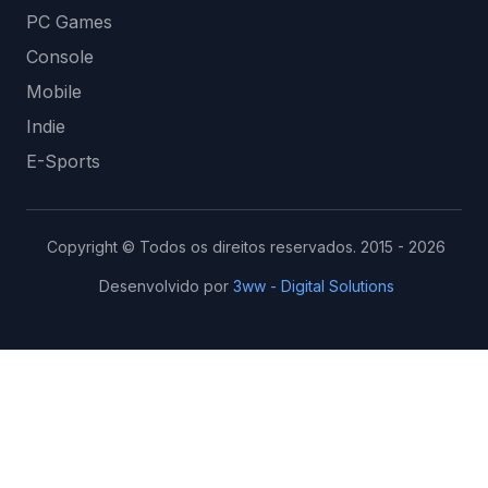
PC Games
Console
Mobile
Indie
E-Sports
Copyright © Todos os direitos reservados. 2015 - 2026
Desenvolvido por
3ww - Digital Solutions