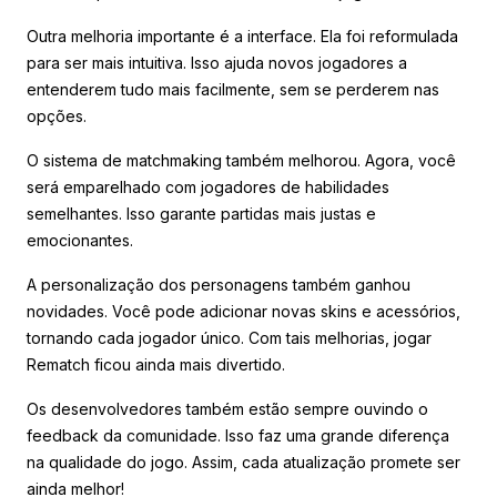
Outra melhoria importante é a interface. Ela foi reformulada
para ser mais intuitiva. Isso ajuda novos jogadores a
entenderem tudo mais facilmente, sem se perderem nas
opções.
O sistema de matchmaking também melhorou. Agora, você
será emparelhado com jogadores de habilidades
semelhantes. Isso garante partidas mais justas e
emocionantes.
A personalização dos personagens também ganhou
novidades. Você pode adicionar novas skins e acessórios,
tornando cada jogador único. Com tais melhorias, jogar
Rematch ficou ainda mais divertido.
Os desenvolvedores também estão sempre ouvindo o
feedback da comunidade. Isso faz uma grande diferença
na qualidade do jogo. Assim, cada atualização promete ser
ainda melhor!