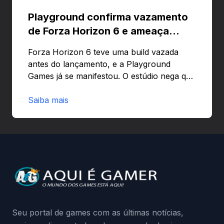
Playground confirma vazamento
de Forza Horizon 6 e ameaça
banir contas
Forza Horizon 6 teve uma build vazada
antes do lançamento, e a Playground
Games já se manifestou. O estúdio nega que
o problema tenha sido causado pelo
preload e avisa que quem usar versões não
Saiba mais
autorizadas pode ser banido ou ter o
hardware bloqueado. Quer entender como
a identificação via conta Xbox funciona e
quando começa o acesso antecipado?
Continue lendo.O vazamento e a resposta
da Playground: negação do preload,
medidas contra acessos não autorizados
(banimentos e bloqueio de hardware),…
Seu portal de games com as últimas notícias,