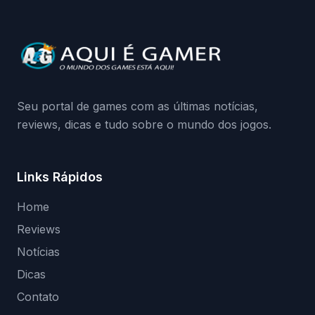
quando começa o acesso antecipado?
Continue lendo.O vazamento e a resposta
da Playground: negação do preload,
medidas contra acessos não autorizados
(banimentos e bloqueio de hardware),…
Seu portal de games com as últimas notícias,
reviews, dicas e tudo sobre o mundo dos jogos.
Links Rápidos
Home
Reviews
Notícias
Dicas
Contato