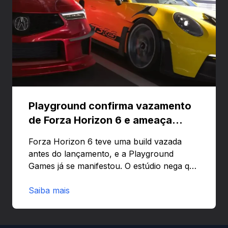
Playground confirma vazamento
de Forza Horizon 6 e ameaça
banir contas
Forza Horizon 6 teve uma build vazada
antes do lançamento, e a Playground
Games já se manifestou. O estúdio nega que
o problema tenha sido causado pelo
preload e avisa que quem usar versões não
Saiba mais
autorizadas pode ser banido ou ter o
hardware bloqueado. Quer entender como
a identificação via conta Xbox funciona e