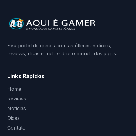
quando começa o acesso antecipado?
Continue lendo.O vazamento e a resposta
da Playground: negação do preload,
medidas contra acessos não autorizados
(banimentos e bloqueio de hardware),…
Seu portal de games com as últimas notícias,
reviews, dicas e tudo sobre o mundo dos jogos.
Links Rápidos
Home
Reviews
Notícias
Dicas
Contato