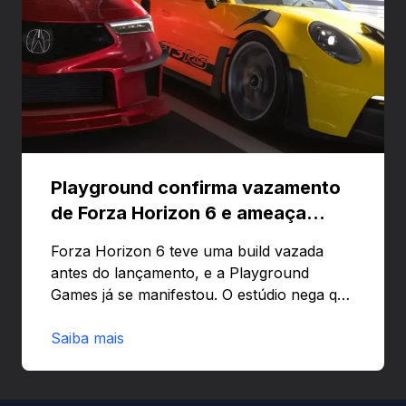
Playground confirma vazamento
de Forza Horizon 6 e ameaça
banir contas
Forza Horizon 6 teve uma build vazada
antes do lançamento, e a Playground
Games já se manifestou. O estúdio nega que
o problema tenha sido causado pelo
preload e avisa que quem usar versões não
Saiba mais
autorizadas pode ser banido ou ter o
hardware bloqueado. Quer entender como
a identificação via conta Xbox funciona e