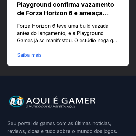
Playground confirma vazamento
de Forza Horizon 6 e ameaça
banir contas
Forza Horizon 6 teve uma build vazada
antes do lançamento, e a Playground
Games já se manifestou. O estúdio nega que
o problema tenha sido causado pelo
preload e avisa que quem usar versões não
Saiba mais
autorizadas pode ser banido ou ter o
hardware bloqueado. Quer entender como
a identificação via conta Xbox funciona e
quando começa o acesso antecipado?
Continue lendo.O vazamento e a resposta
da Playground: negação do preload,
medidas contra acessos não autorizados
(banimentos e bloqueio de hardware),…
Seu portal de games com as últimas notícias,
reviews, dicas e tudo sobre o mundo dos jogos.