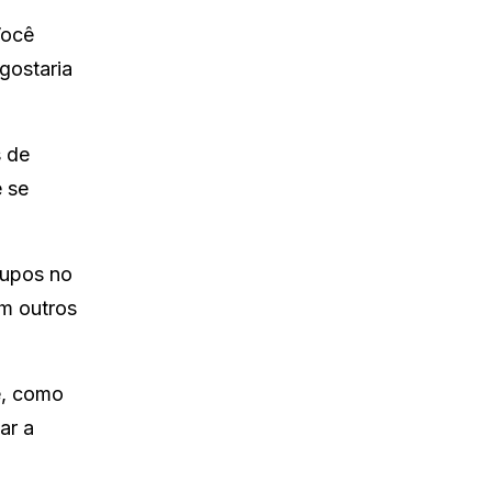
Você
gostaria
s de
e se
rupos no
om outros
e, como
ar a