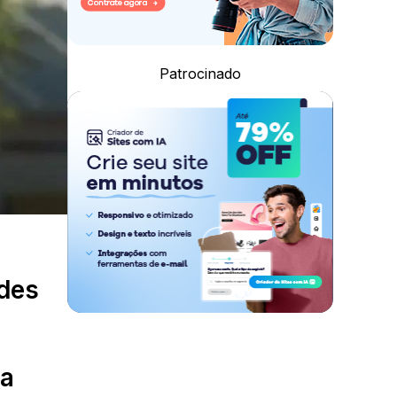
Patrocinado
edes
ra