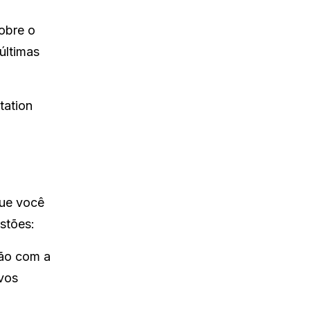
obre o
últimas
tation
que você
stões:
ão com a
ovos