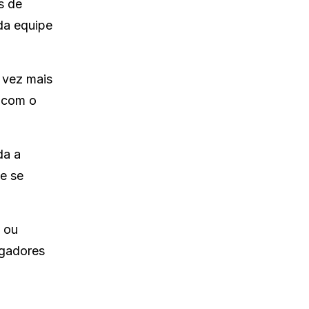
s de
da equipe
 vez mais
r com o
da a
e se
 ou
ogadores