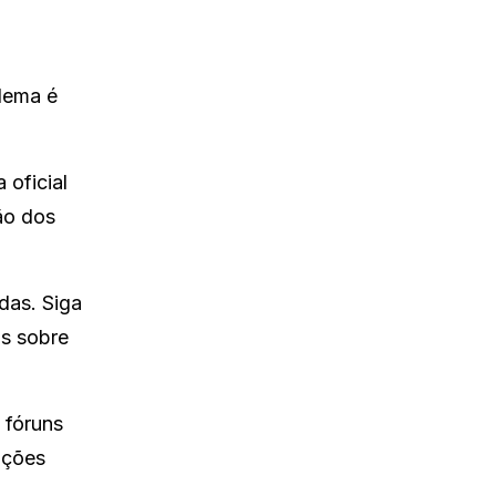
blema é
 oficial
ão dos
das. Siga
os sobre
 fóruns
ações