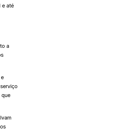
 e até
to a
os
 e
serviço
s que
alvam
gos