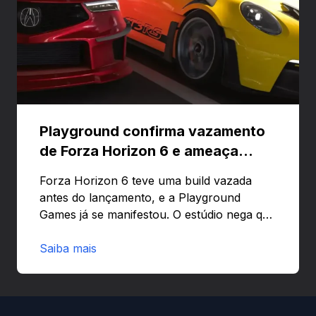
Playground confirma vazamento
de Forza Horizon 6 e ameaça
banir contas
Forza Horizon 6 teve uma build vazada
antes do lançamento, e a Playground
Games já se manifestou. O estúdio nega que
o problema tenha sido causado pelo
preload e avisa que quem usar versões não
Saiba mais
autorizadas pode ser banido ou ter o
hardware bloqueado. Quer entender como
a identificação via conta Xbox funciona e