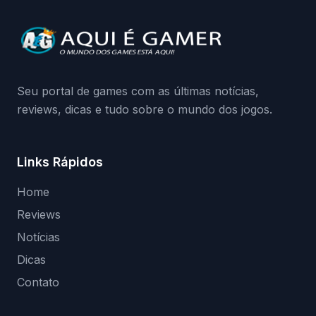
quando começa o acesso antecipado?
Continue lendo.O vazamento e a resposta
da Playground: negação do preload,
medidas contra acessos não autorizados
(banimentos e bloqueio de hardware),…
Seu portal de games com as últimas notícias,
reviews, dicas e tudo sobre o mundo dos jogos.
Links Rápidos
Home
Reviews
Notícias
Dicas
Contato