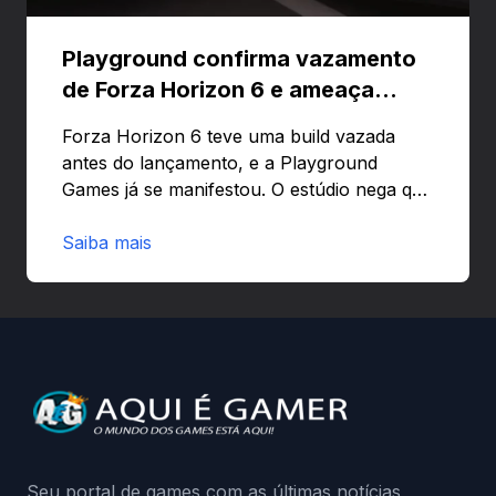
Playground confirma vazamento
de Forza Horizon 6 e ameaça
banir contas
Forza Horizon 6 teve uma build vazada
antes do lançamento, e a Playground
Games já se manifestou. O estúdio nega que
o problema tenha sido causado pelo
preload e avisa que quem usar versões não
Saiba mais
autorizadas pode ser banido ou ter o
hardware bloqueado. Quer entender como
a identificação via conta Xbox funciona e
quando começa o acesso antecipado?
Continue lendo.O vazamento e a resposta
da Playground: negação do preload,
medidas contra acessos não autorizados
(banimentos e bloqueio de hardware),…
Seu portal de games com as últimas notícias,