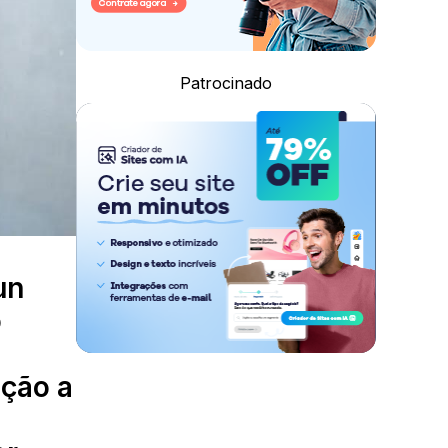
Patrocinado
un
o
ação a