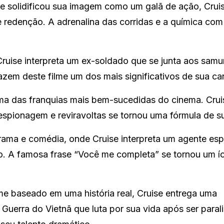
ue solidificou sua imagem como um galã de ação, Crui
redenção. A adrenalina das corridas e a química com
ruise interpreta um ex-soldado que se junta aos samur
zem deste filme um dos mais significativos de sua car
uma das franquias mais bem-sucedidas do cinema. Crui
espionagem e reviravoltas se tornou uma fórmula de s
ama e comédia, onde Cruise interpreta um agente esp
. A famosa frase “Você me completa” se tornou um í
me baseado em uma história real, Cruise entrega uma
erra do Vietnã que luta por sua vida após ser paral