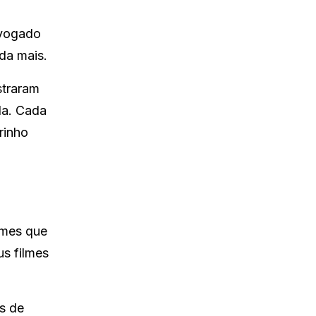
dvogado
da mais.
straram
da. Cada
rinho
lmes que
us filmes
s de