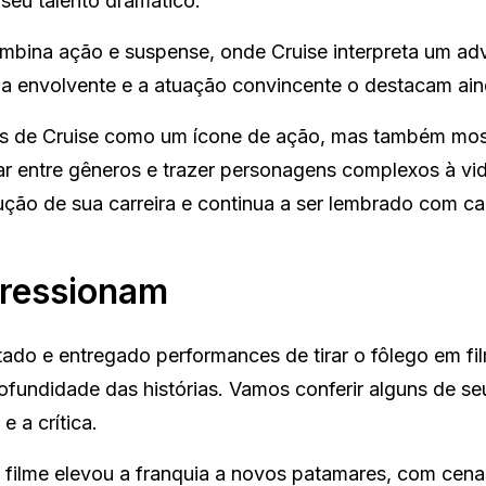
seu talento dramático.
 combina ação e suspense, onde Cruise interpreta um a
a envolvente e a atuação convincente o destacam ain
atus de Cruise como um ícone de ação, mas também mo
tar entre gêneros e trazer personagens complexos à vi
ução de sua carreira e continua a ser lembrado com ca
pressionam
tado e entregado performances de tirar o fôlego em fi
fundidade das histórias. Vamos conferir alguns de se
 a crítica.
 filme elevou a franquia a novos patamares, com cena