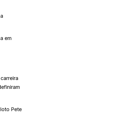
 a
lia em
carreira
efiniram
loto Pete