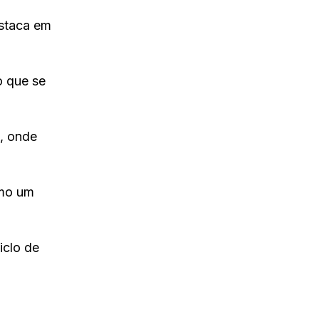
estaca em
o que se
a, onde
omo um
iclo de