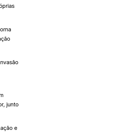
óprias
torna
ação
 invasão
em
r, junto
 ação e