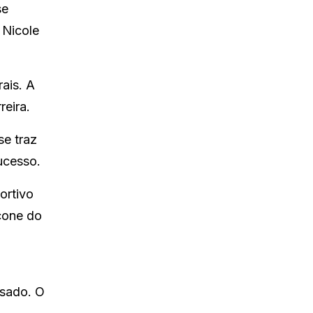
se
 Nicole
ais. A
reira.
se traz
ucesso.
ortivo
cone do
isado. O