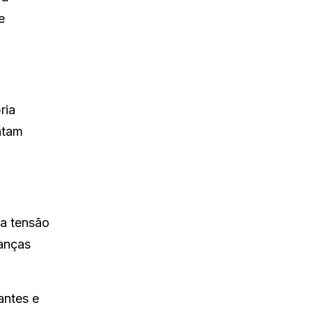
e
ria
ntam
 a tensão
anças
antes e