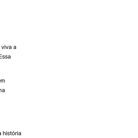
 viva a
 Essa
em
ma
 história