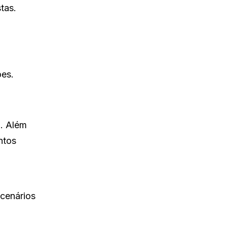
tas.
ões.
a. Além
ntos
 cenários