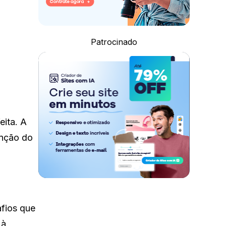
Patrocinado
eita. A
enção do
afios que
 à