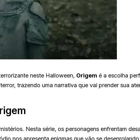
errorizante neste Halloween,
Origem
é a escolha perf
e terror, trazendo uma narrativa que vai prender sua at
Origem
 mistérios. Nesta série, os personagens enfrentam des
sódio nos apresenta enigmas que vão se desenrolando