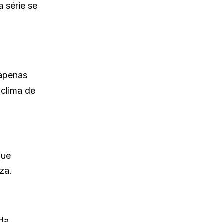
a série se
 apenas
clima de
que
za.
da